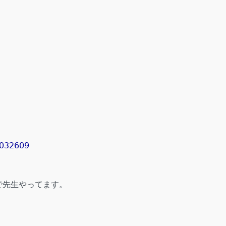
9032609
で先生やってます。