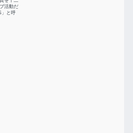
質を十二
ブ活動だ
S」と呼