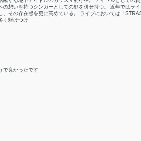
活躍する地下アイドルのカリスマ的存在。 アイドルとしての資
への想いを持つシンガーとしての顔を併せ持つ。 近年ではライ
、その存在感を更に高めている。 ライブにおいては「STRA
多く駆けつけ
うで良かったです