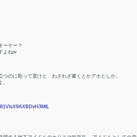
オーケー？
すよねw
立つのに彫って置けと わざわざ書くとかアホとしか。
よ。
gle/81VIsX9AXBDvH3MtL